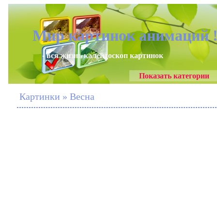
Мир картинок анимаций 
- вся жизнь калейдоскоп картинок
Показать категории
Картинки » Весна