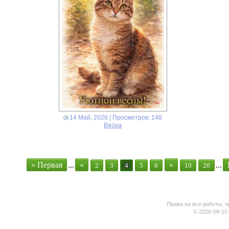
14 Май, 2026
| Просмотров: 148
Весна
« Первая
...
«
»
...
2
3
4
5
6
10
20
Права на все работы, п
© 2026-08-10 