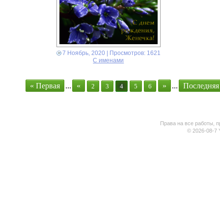
7 Ноябрь, 2020
| Просмотров: 1621
С именами
« Первая
...
«
»
...
Последняя
2
3
4
5
6
Права на все работы, п
© 2026-08-7 