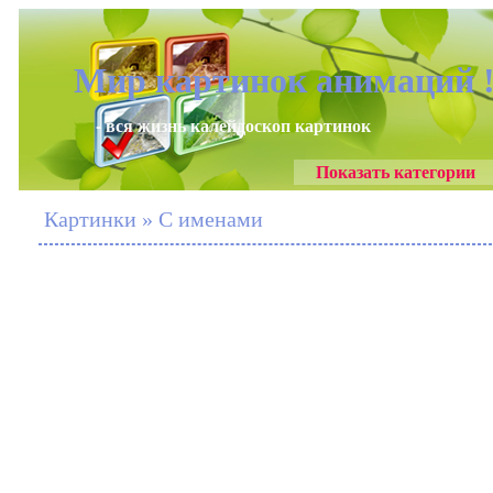
Мир картинок анимаций 
- вся жизнь калейдоскоп картинок
Показать категории
Картинки » С именами