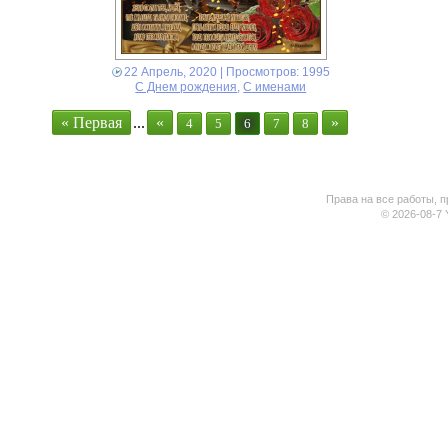
22 Апрель, 2020
| Просмотров: 1995
С Днем рождения
,
С именами
« Первая
...
«
»
4
5
6
7
8
Права на все работы, п
© 2026-08-7 