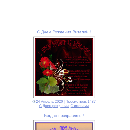
С Днем Рождения Виталий !
24 Апрель, 2020
| Просмотров: 1487
С Днем рождения
,
С именами
Богдан поздравляю !