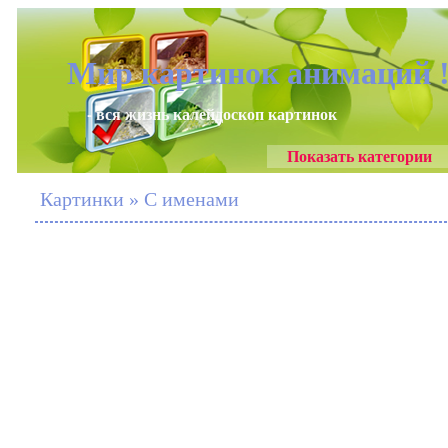
Мир картинок анимаций 
- вся жизнь калейдоскоп картинок
Показать категории
Картинки » С именами